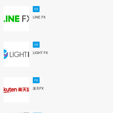
FX
LINE FX
FX
LIGHT FX
FX
楽天FX