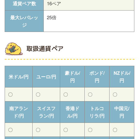
通貨ペア数
16ペア
最大レバレッ
25倍
ジ
取扱通貨ペア
豪ドル/
ポンド/
NZドル/
米ドル/円
ユーロ/円
円
円
円
〇
〇
〇
〇
〇
南アラン
スイスフ
香港ド
トルコ
中国元/
ド/円
ラン/円
ル/円
リラ/円
円
〇
〇
〇
〇
〇