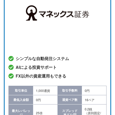
シンプルな自動発注システム
AIによる投資サポート
FX以外の資産運用もできる
取引単位
取引手数料
1,000通貨
0円
最低入金額
通貨ペア数
0円
16ペア
0.2銭
最大レバレッ
スプレッド
25倍
（原則固定/
ジ
米ドル/円