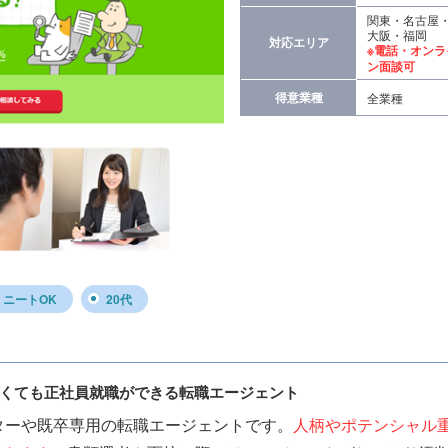
関東・名古屋
大阪・福岡
対応エリア
※電話・オンラ
ン面談可
得意業種
全業種
ニートOK
20代
がなくても正社員就職ができる転職エージェント
ターや既卒専用の転職エージェントです。
人柄やポテンシャル