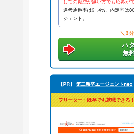
しての職歴が無い方でも応募が
選考通過率は91.4%、内定率は
ジェント。
3
ハ
無
【PR】
第二新卒エージェントneo
フリーター・既卒でも就職できる！