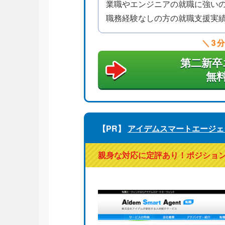
業職やエンジニアの就職に強い
職務経験なしの方の就職支援実績
3
第二新卒
無
【PR】
アイデムスマートエージェ
親身な対応に定評あり！ポジショ