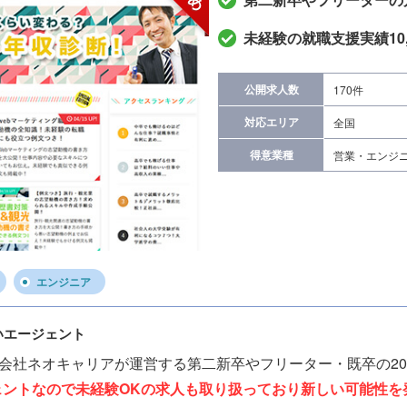
未経験の就職支援実績10,
公開求人数
170件
対応エリア
全国
得意業種
営業・エンジ
エンジニア
いエージェント
式会社ネオキャリアが運営する第二新卒やフリーター・既卒の2
ェントなので未経験OKの求人も取り扱っており新しい可能性を