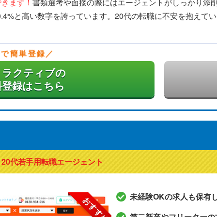
できます！
書類選考や面接の際にはエージェントがしっかり添
80.4%と高い数字を誇っています。20代の転職に不安を抱え
分で簡単登録
タラクティブの
料登録はこちら
20代若手用転職エージェント
未経験OKの求人も保有
おすすめ
第二新卒やフリーターの