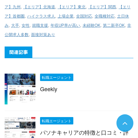
ア】九州
,
【エリア】北海道
,
【エリア】東北
,
【エリア】関西
,
【エリ
ア】首都圏
,
ハイクラス求人
,
上場企業
,
全国対応
,
全職種対応
,
土日休
み
,
大手
,
女性
,
就職支援
,
年収UP率が高い
,
未経験OK
,
第二新卒OK
,
非
公開求人多数
,
面接対策あり
関連記事
転職エージェント
Geekly
転職エージェント
パソナキャリアの特徴と口コミ・評