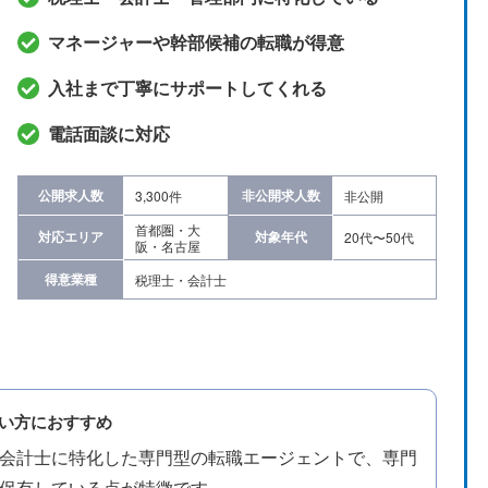
マネージャーや幹部候補の転職が得意
入社まで丁寧にサポートしてくれる
電話面談に対応
公開求人数
非公開求人数
3,300件
非公開
首都圏・大
対応エリア
対象年代
20代〜50代
阪・名古屋
得意業種
税理士・会計士
い方におすすめ
会計士に特化した専門型の転職エージェントで、専門
保有している点が特徴です。