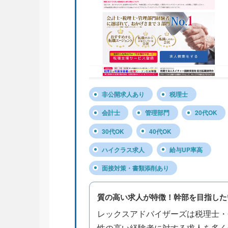
非公開求人あり
税理士
会計士
管理部門
20代OK
30代OK
40代OK
ハイクラス求人
給与UP率高
面接対策・書類添削あり
質の高い求人が特徴！幹部を目指した
レックスアドバイザーズは税理士・
性の高い経験者に対する求人を多く